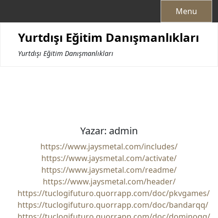
Skip
Menu
to
content
Yurtdışı Eğitim Danışmanlıkları
Yurtdışı Eğitim Danışmanlıkları
Yazar:
admin
https://www.jaysmetal.com/includes/
https://www.jaysmetal.com/activate/
https://www.jaysmetal.com/readme/
https://www.jaysmetal.com/header/
https://tuclogifuturo.quorrapp.com/doc/pkvgames/
https://tuclogifuturo.quorrapp.com/doc/bandarqq/
https://tuclogifuturo.quorrapp.com/doc/dominoqq/