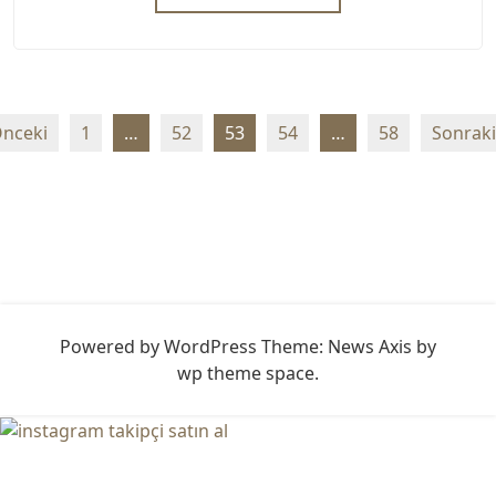
Yazı
nceki
1
…
52
53
54
…
58
Sonraki
sayfalaması
Powered by WordPress
Theme: News Axis by
wp theme space
.