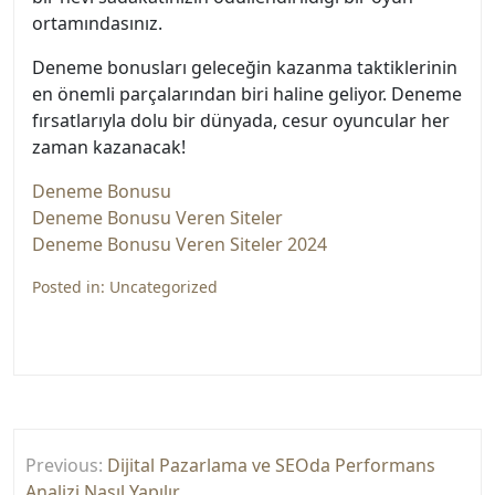
ortamındasınız.
Deneme bonusları geleceğin kazanma taktiklerinin
en önemli parçalarından biri haline geliyor. Deneme
fırsatlarıyla dolu bir dünyada, cesur oyuncular her
zaman kazanacak!
Deneme Bonusu
Deneme Bonusu Veren Siteler
Deneme Bonusu Veren Siteler 2024
Posted in:
Uncategorized
Yazı
Previous:
Dijital Pazarlama ve SEOda Performans
gezinmesi
Analizi Nasıl Yapılır