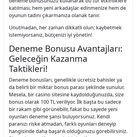
deneme bonusunuzu kullanarak bu tür etkinliklere
katılması, hem yeni arkadaşlar edinmenize hem de
oyunun tadını çıkarmanıza olanak tanır.
Unutmadan, her zaman dikkatli olun; kaybetmek
istemiyorsanız, bütçenizi iyi yönetin!
Deneme Bonusu Avantajları:
Geleceğin Kazanma
Taktikleri!
Deneme bonusları, genellikle ücretsiz bahisler ya
da belirli bir miktar bonus parası şeklinde sunulur.
Mesela, bir casino sitesine kaydolduğunuzda, size
bonus olarak 100 TL veriliyor. İlk başta bu sadece
bir rakam gibi görünebilir, fakat bu sayede yeni
oyunları deneme şansı buluyorsunuz. Kendi
paranızı riske atmadan, farklı oyunları deneyip
hangisinde daha başarılı olduğunuzu görebilirsiniz.