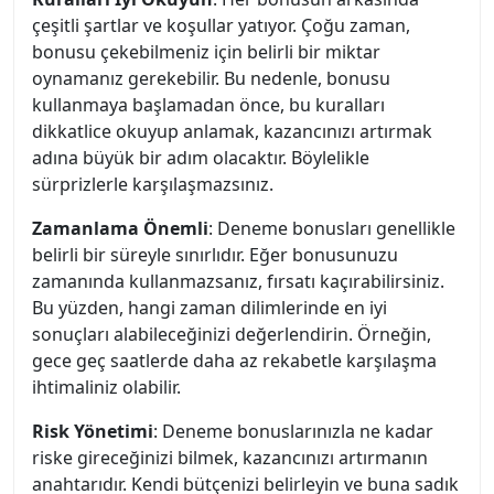
çeşitli şartlar ve koşullar yatıyor. Çoğu zaman,
bonusu çekebilmeniz için belirli bir miktar
oynamanız gerekebilir. Bu nedenle, bonusu
kullanmaya başlamadan önce, bu kuralları
dikkatlice okuyup anlamak, kazancınızı artırmak
adına büyük bir adım olacaktır. Böylelikle
sürprizlerle karşılaşmazsınız.
Zamanlama Önemli
: Deneme bonusları genellikle
belirli bir süreyle sınırlıdır. Eğer bonusunuzu
zamanında kullanmazsanız, fırsatı kaçırabilirsiniz.
Bu yüzden, hangi zaman dilimlerinde en iyi
sonuçları alabileceğinizi değerlendirin. Örneğin,
gece geç saatlerde daha az rekabetle karşılaşma
ihtimaliniz olabilir.
Risk Yönetimi
: Deneme bonuslarınızla ne kadar
riske gireceğinizi bilmek, kazancınızı artırmanın
anahtarıdır. Kendi bütçenizi belirleyin ve buna sadık