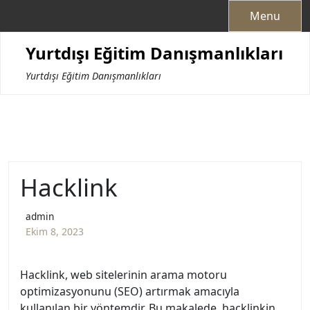
Skip
Menu
to
content
Yurtdışı Eğitim Danışmanlıkları
Yurtdışı Eğitim Danışmanlıkları
Hacklink
admin
Ekim 8, 2023
Hacklink, web sitelerinin arama motoru
optimizasyonunu (SEO) artırmak amacıyla
kullanılan bir yöntemdir. Bu makalede, hacklinkin