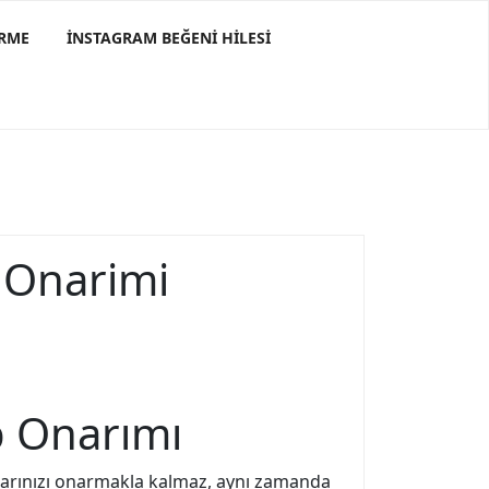
ERME
INSTAGRAM BEĞENI HILESI
 Onarimi
p Onarımı
zlarınızı onarmakla kalmaz, aynı zamanda