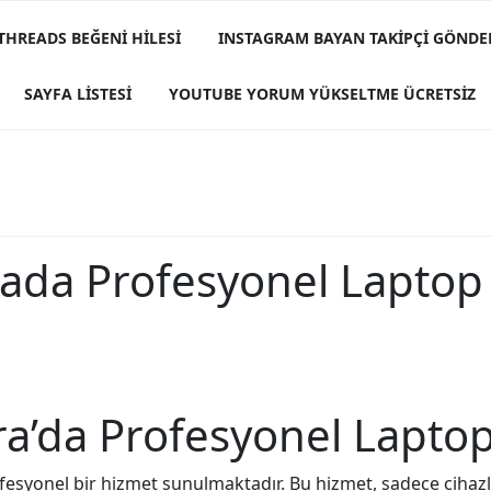
 THREADS BEĞENI HILESI
INSTAGRAM BAYAN TAKIPÇI GÖND
SAYFA LISTESI
YOUTUBE YORUM YÜKSELTME ÜCRETSIZ
rada Profesyonel Laptop
ra’da Profesyonel Lapto
fesyonel bir hizmet sunulmaktadır. Bu hizmet, sadece ciha