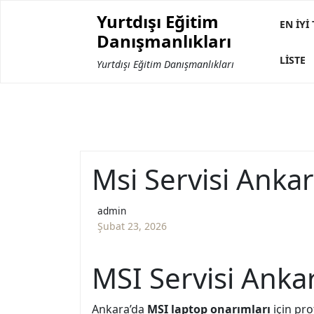
Skip
Yurtdışı Eğitim
to
EN İYI
Danışmanlıkları
content
LISTE
Yurtdışı Eğitim Danışmanlıkları
Msi Servisi Anka
admin
Şubat 23, 2026
MSI Servisi Anka
Ankara’da
MSI laptop onarımları
için pro