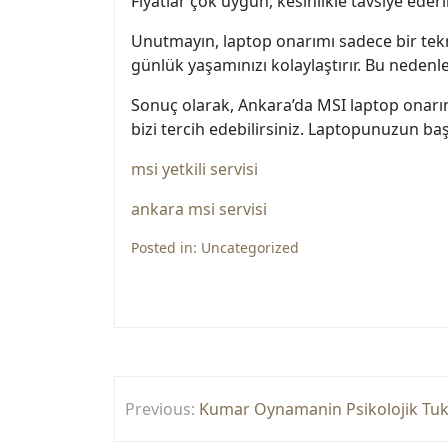
Fiyatlar çok uygun, kesinlikle tavsiye eder
Unutmayın, laptop onarımı sadece bir teknik
günlük yaşamınızı kolaylaştırır. Bu nedenl
Sonuç olarak, Ankara’da MSI laptop onarım
bizi tercih edebilirsiniz. Laptopunuzun ba
msi yetkili servisi
ankara msi servisi
Posted in:
Uncategorized
Yazı
Previous:
Kumar Oynamanin Psikolojik Tuke
gezinmesi