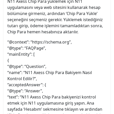
N11 Axess Chip Para yüklemek için N11
uygulamasını veya web sitesini kullanarak hesap
bölümüne girmeniz, ardından ‘Chip Para Yükle’
seçeneğini seçmeniz gerekir. Yüklemek istediğiniz
tutarı girip, ödeme işlemini tamamladıktan sonra,
Chip Para hemen hesabınıza aktarılır.
“@context”: “https://schema.org”,
“@type”: “FAQPage”,
“mainEntity”: [
{
“@type”: “Question”,
“name”: “N11 Axess Chip Para Bakiyem Nasıl
Kontrol Edilir?”,
“acceptedAnswer”: {
“@type”: “Answer”,
“text”: “N11 Axess Chip Para bakiyenizi kontrol
etmek için N11 uygulamasına giriş yapın. Ana
sayfada ‘Hesabım’ sekmesine tıklayın ve ardından