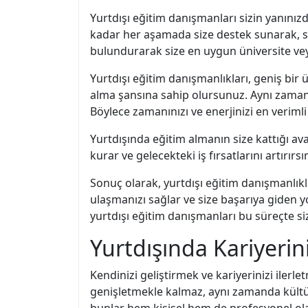
Yurtdışı eğitim danışmanları sizin yanınız
kadar her aşamada size destek sunarak, sor
bulundurarak size en uygun üniversite vey
Yurtdışı eğitim danışmanlıkları, geniş bir 
alma şansına sahip olursunuz. Aynı zaman
Böylece zamanınızı ve enerjinizi en verimli 
Yurtdışında eğitim almanın size kattığı avanta
kurar ve gelecekteki iş fırsatlarını artırır
Sonuç olarak, yurtdışı eğitim danışmanlıkla
ulaşmanızı sağlar ve size başarıya giden y
yurtdışı eğitim danışmanları bu süreçte siz
Yurtdışında Kariyerin
Kendinizi geliştirmek ve kariyerinizi ilerle
genişletmekle kalmaz, aynı zamanda kültüre
bunlar hem kişisel hem de profesyonel ol