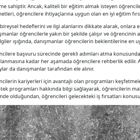
me sahiptir. Ancak, kaliteli bir eğitim almak isteyen öğrencil
etleri, öğrencilere ihtiyaçlarına uygun olan en iyi eğitim fır
bireysel hedeflerini ve ilgi alanlarını dikkate alarak, onlara
şmanlar öğrencilerle yakın bir şekilde çalışır ve öğrencinin
giler ışığında, danışmanlar öğrencilerin beklentilerine en uyg
encilere başvuru sürecinde gerekli adımları atma konusunda
anmasına kadar her aşamada öğrencilere rehberlik edilir. Ayrı
ar da danışmanlar tarafından ele alınır.
cilerin kariyerleri için avantajlı olan programları keşfetmele
stek programları hakkında bilgi sağlayarak, öğrencilerin mal
çinde olduğundan, öğrencileri gelecekteki iş fırsatları konus