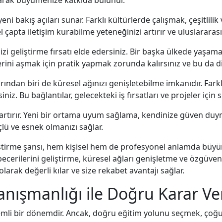
yeni bakış açıları sunar. Farklı kültürlerde çalışmak, çeşitli
el çapta iletişim kurabilme yeteneğinizi artırır ve uluslararas
inizi geliştirme fırsatı elde edersiniz. Bir başka ülkede yaşa
lerini aşmak için pratik yapmak zorunda kalırsınız ve bu da dil b
ından biri de küresel ağınızı genişletebilme imkanıdır. Farkl
iniz. Bu bağlantılar, gelecekteki iş fırsatları ve projeler için 
artırır. Yeni bir ortama uyum sağlama, kendinize güven duym
çlü ve esnek olmanızı sağlar.
liştirme şansı, hem kişisel hem de profesyonel anlamda büy
becerilerini geliştirme, küresel ağları genişletme ve özgüveni
larak değerli kılar ve size rekabet avantajı sağlar.
anışmanlığı ile Doğru Karar Ve
nemli bir dönemdir. Ancak, doğru eğitim yolunu seçmek, çoğu z