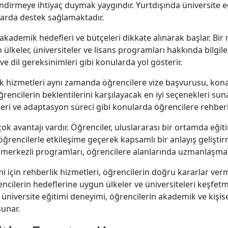
ndirmeye ihtiyaç duymak yaygındır. Yurtdışında üniversite eğ
rarda destek sağlamaktadır.
ı, akademik hedefleri ve bütçeleri dikkate alınarak başlar. Bi
 ülkeler, üniversiteler ve lisans programları hakkında bilgi
ve dil gereksinimleri gibi konularda yol gösterir.
rlik hizmetleri aynı zamanda öğrencilere vize başvurusu, ko
rencilerin beklentilerini karşılayacak en iyi seçenekleri sun
ngelleri ve adaptasyon süreci gibi konularda öğrencilere rehberl
ok avantajı vardır. Öğrenciler, uluslararası bir ortamda eğiti
 öğrencilerle etkileşime geçerek kapsamlı bir anlayış geliştir
 merkezli programları, öğrencilere alanlarında uzmanlaşma
mi için rehberlik hizmetleri, öğrencilerin doğru kararlar ve
ğrencilerin hedeflerine uygun ülkeler ve üniversiteleri keşfe
 üniversite eğitimi deneyimi, öğrencilerin akademik ve kişis
unar.