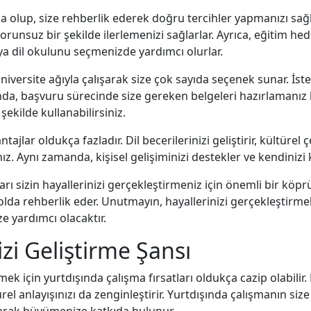
da olup, size rehberlik ederek doğru tercihler yapmanızı sağ
unsuz bir şekilde ilerlemenizi sağlarlar. Ayrıca, eğitim hed
a dil okulunu seçmenizde yardımcı olurlar.
üniversite ağıyla çalışarak size çok sayıda seçenek sunar. İst
da, başvuru sürecinde size gereken belgeleri hazırlamanız
şekilde kullanabilirsiniz.
jlar oldukça fazladır. Dil becerilerinizi geliştirir, kültürel çe
sınız. Aynı zamanda, kişisel gelişiminizi destekler ve kendiniz
rı sizin hayallerinizi gerçekleştirmeniz için önemli bir köpr
olda rehberlik eder. Unutmayın, hayallerinizi gerçekleştirm
e yardımcı olacaktır.
izi Geliştirme Şansı
tmek için yurtdışında çalışma fırsatları oldukça cazip olabili
l anlayışınızı da zenginleştirir. Yurtdışında çalışmanın size
arak büyümenize katkıda bulunur.